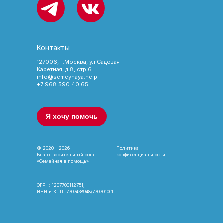
Контакты
127006, г.Москва, ул.Садовая-
Каретная, д.8, стр.6
info@semeynaya.help
+7 968 590 40 65
Я хочу помочь
© 2020 - 2026
Политика
Благотворительный фонд
конфиденциальности
«Семейная в помощь»
ОГРН: 1207700112751,
ИНН и КПП: 7707438948/770701001