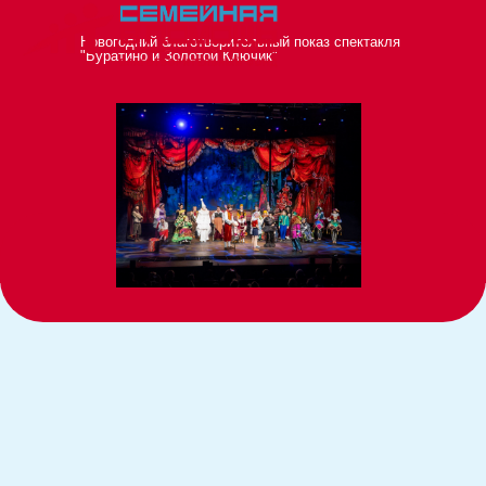
Новогодний благотворительный показ спектакля
"Буратино и Золотой Ключик"