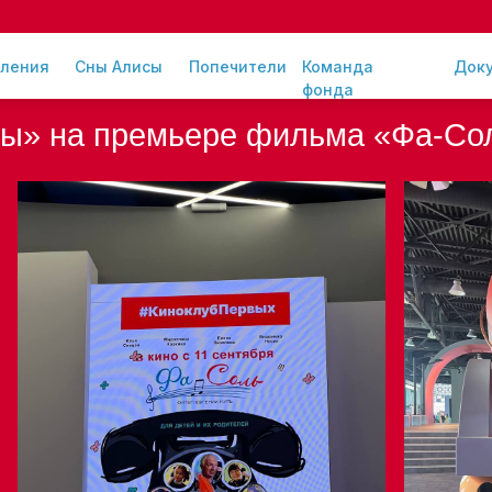
ления
Сны Алисы
Попечители
Команда
Док
фонда
сы» на премьере фильма «Фа-Со