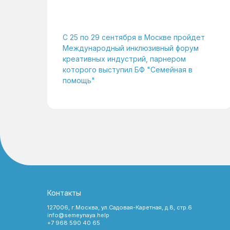
С 25 по 29 сентября в Москве пройдет
Международный инклюзивный форум
креативных индустрий, парнером
которого выступил БФ "Семейная в
помощь"
Контакты
127006, г.Москва, ул.Садовая-Каретная, д.8, стр.6
info@semeynaya.help
+7 968 590 40 65