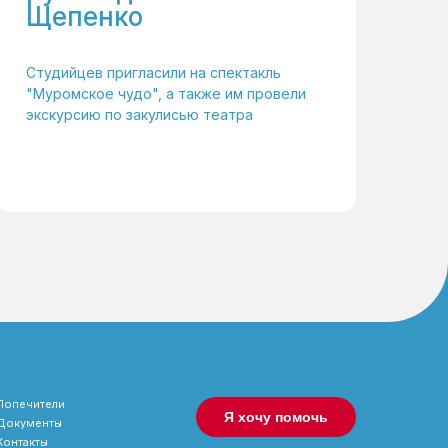
Щепенко
Студийцев пригласили на спектакль
"Муромское чудо", а также им провели
экскурсию по закулисью театра
Попечители
Я хочу помочь
Документы
Контакты