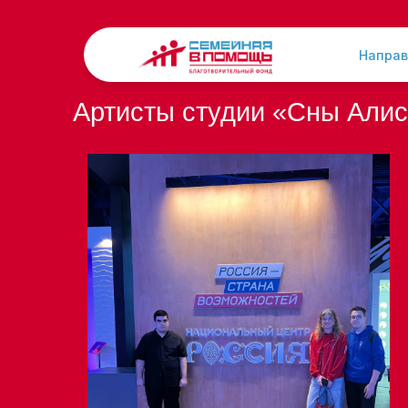
Направ
Артисты студии «Сны Али