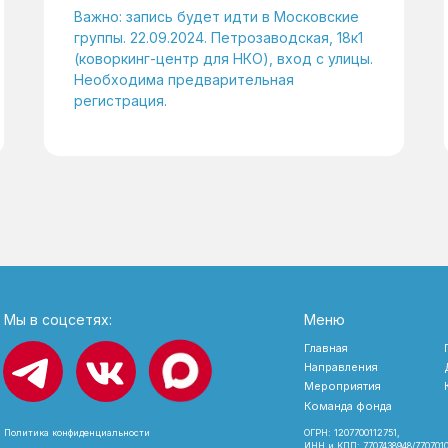
Важно: запись будет идти в Московские
группы. 22.09.2024. Петрозаводская, 18к1
(коворкинг-центр для НКО), вход с улицы.
Необходима предварительная
регистрация.
Мы в соцсетях:
Меню
Главная
Направления
Мероприятия
Команда фонда
Политика конфиденциальности
ОГРН: 1207700112751,
ИНН и КПП: 7707438948/770701