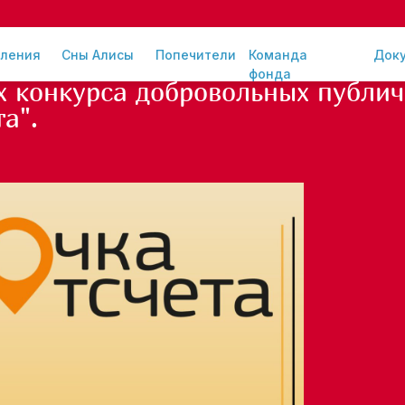
ления
Сны Алисы
Попечители
Команда
Док
лотой стандарт годового отчета
фонда
х конкурса добровольных публи
а".