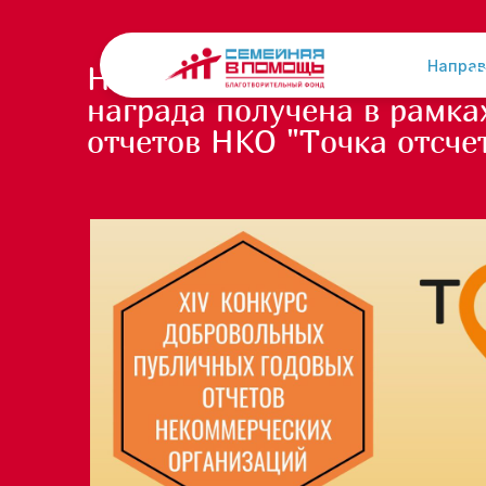
Направ
Нашему отчету присвоен Зо
награда получена в рамка
отчетов НКО "Точка отсчет