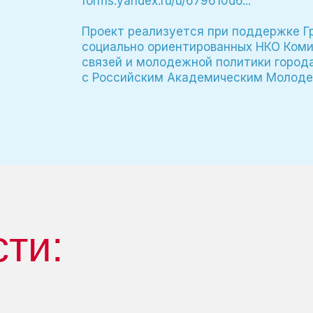
forms.yandex.ru/u/679610d6...
Проект реализуется при поддержке Г
социально ориентированных НКО Ком
связей и молодежной политики город
с Российским Академическим Молод
сти: