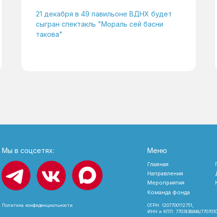
21 декабря в 49 павильоне ВДНХ будет
сыгран спектакль "Мораль сей басни
такова"
Мы в соцсетях:
Меню
Главная
Направления
Мероприятия
Команда фонда
Политика конфиденциальности
ОГРН: 1207700112751,
ИНН и КПП: 7707438948/770701