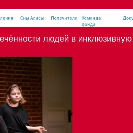
ления
Сны Алисы
Попечители
Команда
Док
фонда
ечённости людей в инклюзивную 