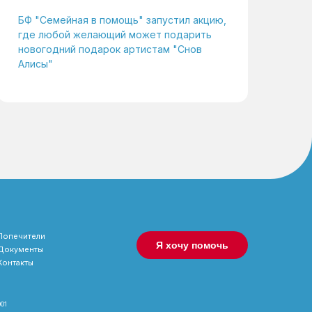
БФ "Семейная в помощь" запустил акцию,
где любой желающий может подарить
новогодний подарок артистам "Снов
Алисы"
Попечители
Я хочу помочь
Документы
Контакты
001