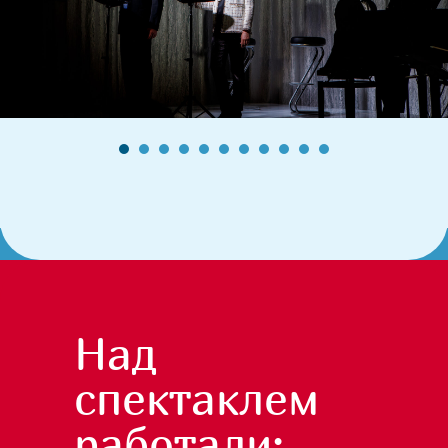
Над
спектаклем
работали: