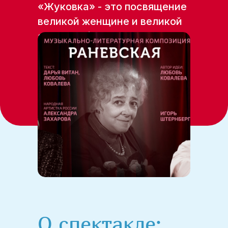
«Жуковка» - это посвящение
великой женщине и великой
актрисе, Фаине Георгиевне
Раневской.
О спектакле: