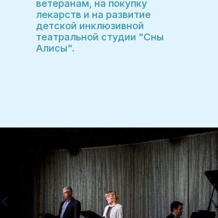
ветеранам, на покупку
лекарств и на развитие
детской инклюзивной
театральной студии "Сны
Алисы".