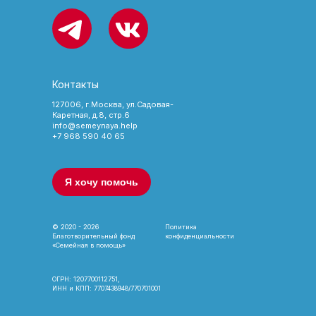
Контакты
127006, г.Москва, ул.Садовая-
Каретная, д.8, стр.6
info@semeynaya.help
+7 968 590 40 65
Я хочу помочь
© 2020 - 2026
Политика
Благотворительный фонд
конфиденциальности
«Семейная в помощь»
ОГРН: 1207700112751,
ИНН и КПП: 7707438948/770701001