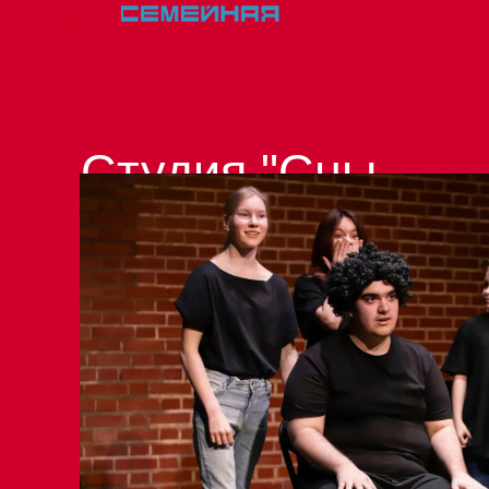
Студия "Сны
Алисы" в
третий раз
становится
участником
фестиваля
«Русская